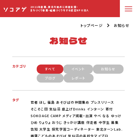
2011年創業、東北を拠点に若者支援・
まちづくり事業・組織づくりをする認定NPO法人
トップページ
お知らせ
お知らせ
カテゴリ
すべて
イベント
お知らせ
ブログ
レポート
タグ
若者
ほし
福島
あそびばの仲間集め
プレスリリース
そこそこ団
気仙沼
底上げDrinks
インターン
寄付
SOKOAGE CAMP
メディア掲載・出演
やべ
なる
ゆっけ
ひめ
りょりょ
おうじ
きっかけ講座
伴走者
中学生
募集
告知
大学生
探究学習コーディネーター
東北ターンLab.
楢葉こどものあそびば
気仙沼の高校生マイプロ