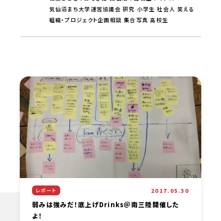
気仙沼まち大学運営協議会
研究
小学生
社会人
笑える
組織・プロジェクト企画相談
集合写真
高校生
2017.05.30
レポート
弱みは強みだ！底上げDrinks＠南三陸開催した
よ！