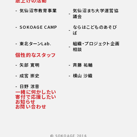
底上げの活動
気仙沼市教育事業
気仙沼まち大学運営協
議会
SOKOAGE CAMP
ならはこどものあそび
ば
東北ターンLab.
組織・プロジェクト企画
相談
個性的なスタッフ
矢部 寛明
斉藤 祐輔
成宮 崇史
横山 沙織
日野 涼音
一緒に何かしたい
寄付で応援したい
お知らせ
お問い合わせ
© SOKOAGE 2016