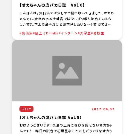
【オカちゃんの底バカ日誌 Vol.6】
こんばんは。気仙沼では少しずつ桜が咲いてきました、オカち
ゃんです。大学のある宇都宮では少しずつ散り始めているら
しいです。花より団子だけどお花見したいな～！笑 さてさて、
最近の近況です。 4月8日から12日までの5日間仙台 [… …
気仙沼
底上げDrinks
インターン
大学生
高校生
2017.04.07
ブログ
【オカちゃんの底バカ日誌 Vol.5】
おはようございます！気温の上昇に喜びを隠せないオカちゃ
んです！一昨日の試合で初黒星なことにもガッカリなオカち