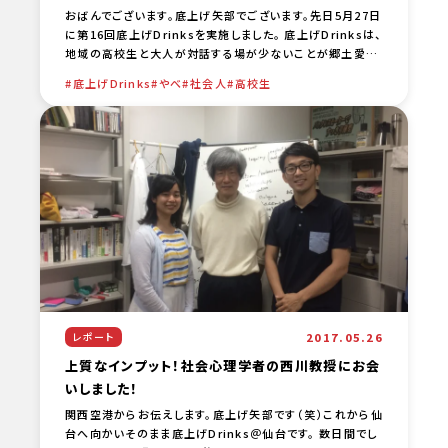
おばんでございます。底上げ矢部でございます。先日5月27日
に第16回底上げDrinksを実施しました。 底上げDrinksは、
地域の高校生と大人が対話する場が少ないことが郷土愛の
欠如を生むひとつだと仮定し実施を開始したプ [… …
底上げDrinks
やべ
社会人
高校生
2017.05.26
レポート
上質なインプット！社会心理学者の西川教授にお会
いしました！
関西空港からお伝えします。底上げ矢部です（笑）これから仙
台へ向かいそのまま底上げDrinks＠仙台です。 数日間でし