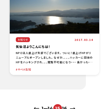
2017.03.14
お知らせ
気仙沼よりこんにちは！
NPO法人底上げ矢部でございます。 ついに！底上げHPがリ
ニューアルオープンしました。 なぜか、、、、ハッカーに団体の
HPをハッキングされ、、、閲覧不可能になり・・・ 長かった・・
しかし！このたび石巻のイトナブさんのご [… …
やべ
告知
1
14
15
16