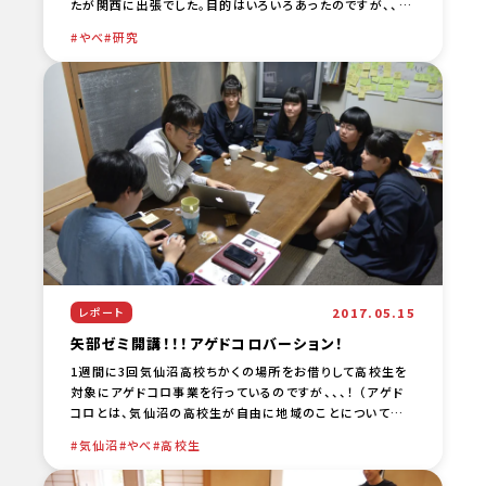
たが関西に出張でした。目的はいろいろあったのですが、、、
ひとつに西川教授にお会いするというものがありま [… …
やべ
研究
2017.05.15
レポート
矢部ゼミ開講！！！アゲドコロバーション！
1週間に3回気仙沼高校ちかくの場所をお借りして高校生を
対象にアゲドコロ事業を行っているのですが、、、！ （アゲド
コロとは、気仙沼の高校生が自由に地域のことについて話
せたり、アイディアを形にする場所の名称です） 本日は矢部
気仙沼
やべ
高校生
[… …