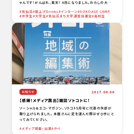
ゃんです！がんばれ、楽天！ 4月になりました。わたしの大学
がある宇都宮では桜が咲いているそうで、一足遅い桜の季節
気仙沼
底上げDrinks
インターン
SOKOAGE CAMP
[… …
中学生
大学生
気仙沼まち大学運営協議会
高校生
2017.04.06
お知らせ
【感謝！メディア露出】雑誌ソトコトに！
ソーシャル&エコ・マガジン、ソトコト5月号に代表の矢部が
取り上げられました。 本屋さんに足を運んだ際はぜひ手にと
ってみてください。
メディア掲載・出演
やべ