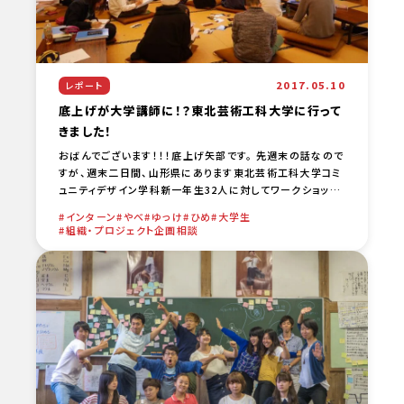
2017.05.10
レポート
底上げが大学講師に！？東北芸術工科大学に行って
きました！
おばんでございます！！！底上げ矢部です。 先週末の話なので
すが、週末二日間、山形県にあります東北芸術工科大学コミ
ュニティデザイン学科新一年生32人に対してワークショップ
を実施してきました。 テーマは二日間で自分のマイプロ […
インターン
やべ
ゆっけ
ひめ
大学生
…
組織・プロジェクト企画相談