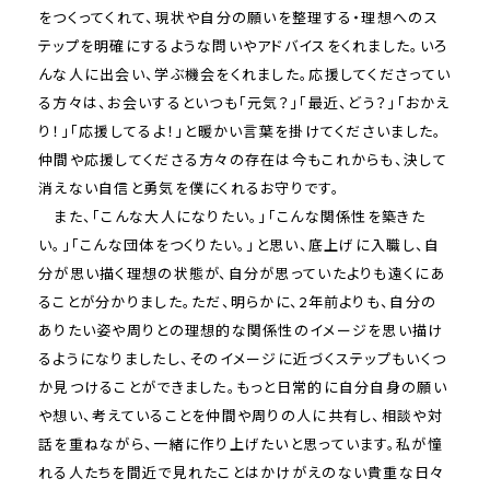
をつくってくれて、現状や自分の願いを整理する・理想へのス
テップを明確にするような問いやアドバイスをくれました。いろ
んな人に出会い、学ぶ機会をくれました。応援してくださってい
る方々は、お会いするといつも「元気？」「最近、どう？」「おかえ
り！」「応援してるよ！」と暖かい言葉を掛けてくださいました。
仲間や応援してくださる方々の存在は今もこれからも、決して
消えない自信と勇気を僕にくれるお守りです。
また、「こんな大人になりたい。」「こんな関係性を築きた
い。」「こんな団体をつくりたい。」と思い、底上げに入職し、自
分が思い描く理想の状態が、自分が思っていたよりも遠くにあ
ることが分かりました。ただ、明らかに、2年前よりも、自分の
ありたい姿や周りとの理想的な関係性のイメージを思い描け
るようになりましたし、そのイメージに近づくステップもいくつ
か見つけることができました。もっと日常的に自分自身の願い
や想い、考えていることを仲間や周りの人に共有し、相談や対
話を重ねながら、一緒に作り上げたいと思っています。私が憧
れる人たちを間近で見れたことはかけがえのない貴重な日々