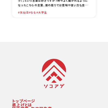
グ）」という言葉は好きですか？昨今よく聞かれるように
なったこちらの言葉、僕の周りでは意味や使い方も含め
て色々な議論がされているなーという印象です。僕自身
気仙沼
なる
大学生
は、比較的 [… …
トップページ
底上げとは