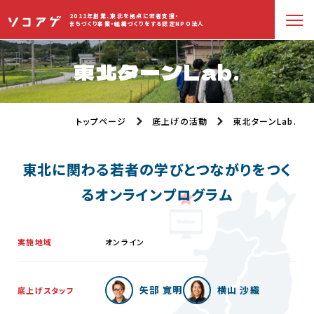
2011年創業、東北を拠点に若者支援・
まちづくり事業・組織づくりをする認定NPO法人
東北ターンLab.
トップページ
底上げの活動
東北ターンLab.
東北に関わる若者の学びとつながりをつく
るオンラインプログラム
実施地域
オンライン
矢部 寛明
横山 沙織
底上げスタッフ