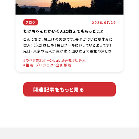
2026.07.29
ブログ
たけちゃんとかいくんに教えてもらったこと
こんにちは、底上げの矢部です。長男がついに夏休みに
突入！（矢部は仕事）毎日プールにいっているようです！
先日、東京の友人が我が家に遊びにきて東北の涼しさに
驚いていました。明け方は一枚掛け布団が無いと風邪を
やべ
東北ターンLab.
研究
社会人
ひく気候です（笑） [… …
組織・プロジェクト企画相談
関連記事をもっと見る