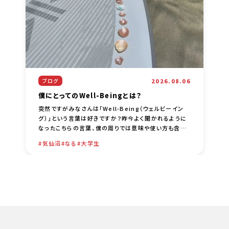
2026.08.06
ブログ
僕にとってのWell-Beingとは？
突然ですがみなさんは「Well-Being（ウェルビーイン
グ）」という言葉は好きですか？昨今よく聞かれるように
なったこちらの言葉、僕の周りでは意味や使い方も含め
て色々な議論がされているなーという印象です。僕自身
気仙沼
なる
大学生
は、比較的 [… …