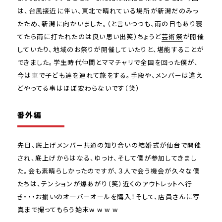
は、台風接近に伴い、東北で晴れている場所が新潟だのみっ
たため、新潟に向かいました。（と言いつつも、雨の日もあり寝
てたら雨に打たれたのは良い思い出笑）ちょうど
芸術祭
が開催
していたり、地域のお祭りが開催していたりと、堪能することが
できました。学生時代仲間とママチャリで全国を回った僕が、
今は車で子ども達を連れて旅をする。手段や、メンバーは違え
どやってる事はほぼ変わらないです（笑）
番外編
先日、底上げメンバー共通の知り合いの結婚式が仙台で開催
され、底上げからはなる、ゆっけ、そして僕が参加してきまし
た。会も素晴らしかったのですが、３人で会う機会が久々な僕
たちは、テンションが爆あがり（笑）近くのアウトレットへ行
き・・・お揃いのオーバーオールを購入！そして、店員さんに写
真まで撮ってもらう始末w w w w