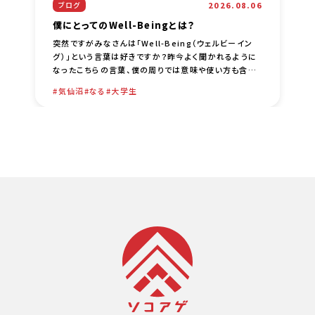
2026.08.06
ブログ
僕にとってのWell-Beingとは？
突然ですがみなさんは「Well-Being（ウェルビーイン
グ）」という言葉は好きですか？昨今よく聞かれるように
なったこちらの言葉、僕の周りでは意味や使い方も含め
て色々な議論がされているなーという印象です。僕自身
気仙沼
なる
大学生
は、比較的 [… …