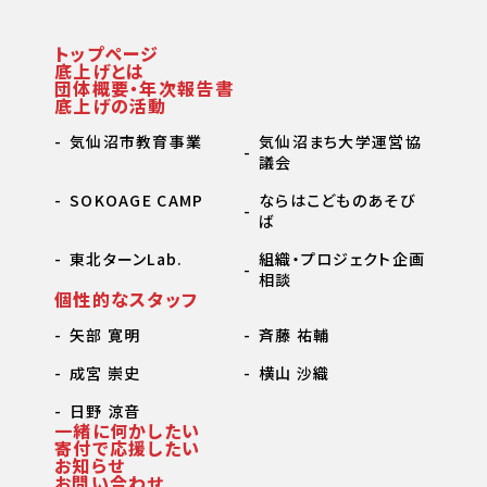
トップページ
底上げとは
団体概要・年次報告書
底上げの活動
気仙沼市教育事業
気仙沼まち大学運営協
議会
SOKOAGE CAMP
ならはこどものあそび
ば
東北ターンLab.
組織・プロジェクト企画
相談
個性的なスタッフ
矢部 寛明
斉藤 祐輔
成宮 崇史
横山 沙織
日野 涼音
一緒に何かしたい
寄付で応援したい
お知らせ
お問い合わせ