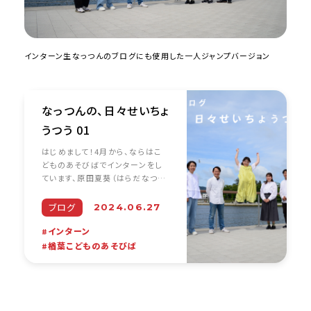
インターン生なっつんのブログにも使用した一人ジャンプバージョン
なっつんの、日々せいちょ
うつう 01
はじめまして！4月から、ならはこ
どものあそびばでインターンをし
ています、原田夏葵（はらだなつ
き）です。周りからは「なっつん」と
呼ばれています。東北芸術工科大
ブログ
2024.06.27
学コミュニティデザイン学科の４年
生です。矢部ゼミに所属しています
インターン
[… …
楢葉こどものあそびば