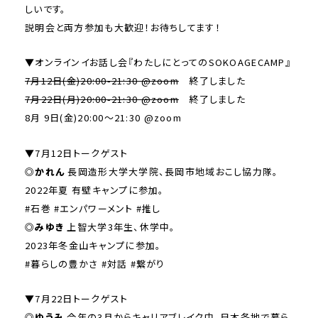
しいです。
説明会と両方参加も大歓迎！お待ちしてます！
▼オンラインイお話し会『わたしにとってのSOKOAGECAMP』
7月12日(金)20:00-21:30 @zoom
終了しました
7月22日(月)20:00-21:30 @zoom
終了しました
8月 9日(金)20:00〜21:30 @zoom
▼7月12日トークゲスト
◎かれん
長岡造形大学大学院、長岡市地域おこし協力隊。
2022年夏 有壁キャンプに参加。
#石巻 #エンパワーメント #推し
◎みゆき
上智大学3年生、休学中。
2023年冬金山キャンプに参加。
#暮らしの豊かさ #対話 #繋がり
▼7月22日トークゲスト
◎ゆうみ
今年の3月からキャリアブレイク中。日本各地で暮ら