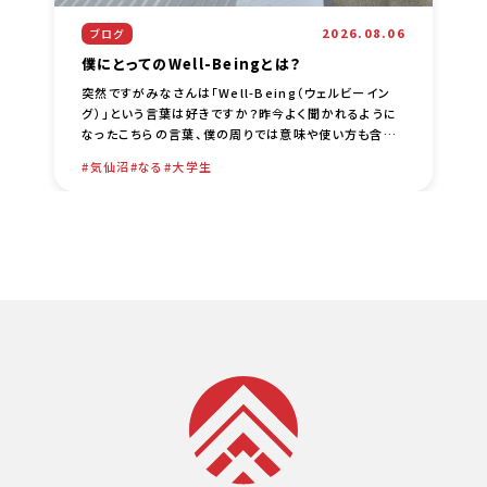
2026.08.06
ブログ
僕にとってのWell-Beingとは？
突然ですがみなさんは「Well-Being（ウェルビーイン
グ）」という言葉は好きですか？昨今よく聞かれるように
なったこちらの言葉、僕の周りでは意味や使い方も含め
て色々な議論がされているなーという印象です。僕自身
気仙沼
なる
大学生
は、比較的 [… …