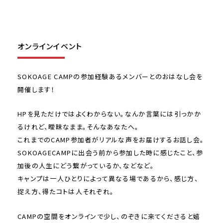
オンラインイベント
オンライン個別説明会
オンラインイベント
オンライン説明会
動画によるプログラム紹介
SOKOAGE CAMPの参加経験あるメンバーとのおはなし会を
開催します！
HPを見ただけではよくわからない。なんか言葉には引っかか
るけれど、曖昧なまま。そんなあなたへ。
これまでのCAMP参加者がリアルな声をお届けするお話し会。
SOKOAGECAMPに出会う前から参加した時に感じたこと、参
加後の人生にどう繋がっているか、などなど。
キャンプは一人ひとりによって異なる場であるから、感じ方、
捉え方、得たコトは人それぞれ。
CAMPの空間をオンラインで少し、のぞきに来てくださると嬉