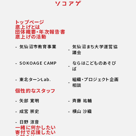
トップページ
底上げとは
団体概要・年次報告書
底上げの活動
気仙沼市教育事業
気仙沼まち大学運営協
議会
SOKOAGE CAMP
ならはこどものあそび
ば
東北ターンLab.
組織・プロジェクト企画
相談
個性的なスタッフ
矢部 寛明
斉藤 祐輔
成宮 崇史
横山 沙織
日野 涼音
一緒に何かしたい
寄付で応援したい