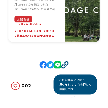
月 2016年から続けてきた
SOKOAGE CAMP。 毎年夏と冬、
大学生が休みの期間に、自分のあ
り方を問い直す、余白と内省の空
お知らせ
間を提供してきました。 おかげさま
2024.07.03
で32回、250名近 [… …
SOKOAGE CAMP
ゆっけ
募集
告知
大学生
社会人
この記事がいいなと
思ったら、いいねを押して
002
応援してね！