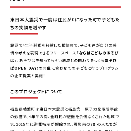
東日本大震災で一度は住民が0になった町で子どもた
ちの笑顔を増やす
震災で4年半避難を経験した楢葉町で、子ども達が自分の感
情や考えを表現できるフリースペース「
ならはこどものあそび
ば
」。あそびばを知ってもらい地域との関わりをつくる
あそび
ばOPEN DAY!
の開催に合わせての子どもと行うプログラム
の企画提案と実施！
このプロジェクトについて
福島県楢葉町は東日本大震災と福島第一原子力発電所事故
の影響で、4年半の間、全町民が避難を余儀なくされた地域で
す。2015年に避難指示が解除され、震災前の7割の人たちが