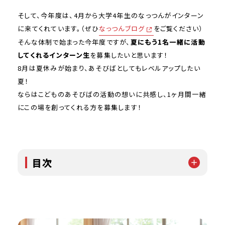
そして、今年度は、4月から大学4年生のなっつんがインターン
に来てくれています。（ぜひ
なっつんブログ
をご覧ください）
そんな体制で始まった今年度ですが、
夏にもう1名一緒に活動
してくれるインターン生
を募集したいと思います！
8月は夏休みが始まり、あそびばとしてもレベルアップしたい
夏！
ならはこどものあそびばの活動の想いに共感し、1ヶ月間一緒
にこの場を創ってくれる方を募集します！
【企画・広報】学校以外で子ども達が自由をに謳歌で
きるサードプレイスの活性化プロジェクト。もっと多く
の子ども達が楽しく過ごせるための場づくりを一緒に
しませんか?