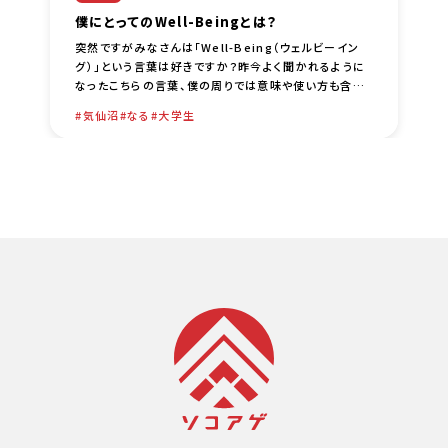
僕にとってのWell-Beingとは？
突然ですがみなさんは「Well-Being（ウェルビーイン
グ）」という言葉は好きですか？昨今よく聞かれるように
なったこちらの言葉、僕の周りでは意味や使い方も含め
て色々な議論がされているなーという印象です。僕自身
気仙沼
なる
大学生
は、比較的 [… …