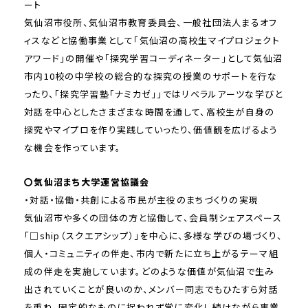
ート
気仙沼市役所、気仙沼市教育委員会、一般社団法人まるオフ
ィスなどと協働事業として「気仙沼の高校生マイプロジェクト
アワード」の開催や「探究学習コーディネーター」として気仙沼
市内10校の中学校の総合的な探究の授業のサポートを行な
ったり、「探究学習塾「ナミカゼ」」ではリベラルアーツな学びと
対話を中心としたさまざまな時間を通して、高校生が自身の
探究やマイプロを作り実践していったり、価値観を広げるよう
な機会を作っています。
〇気仙沼まち大学運営協議会
・対話・協働・共創による市民が主役のまちづくりの実現
気仙沼市や多くの団体の方と協働して、会員制シェアスペース
「□ship（スクエアシップ）」を中心に、多様な学びの場づくり、
個人・コミュニティの伴走、市内で新たに立ち上がるテーマ組
成の伴走を実施しています。どのような価値が気仙沼で生み
出されていくことが良いのか、メンバー同志でもひたすら対話
を重ね、固定的なものに捉われず常に変化し続けながら事業