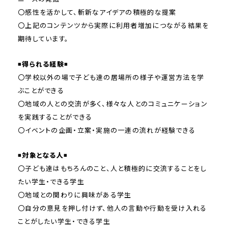
〇感性を活かして、斬新なアイデアの積極的な提案
〇上記のコンテンツから実際に利用者増加につながる結果を
期待しています。
◾️
得られる経験
◾️
〇学校以外の場で子ども達の居場所の様子や運営方法を学
ぶことができる
〇地域の人との交流が多く、様々な人とのコミュニケーション
を実践することができる
〇イベントの企画・立案・実施の一連の流れが経験できる
◾️
対象となる人
◾️
〇子ども達はもちろんのこと、人と積極的に交流することをし
たい学生・できる学生
〇地域との関わりに興味がある学生
〇自分の意見を押し付けず、他人の言動や行動を受け入れる
ことがしたい学生・できる学生