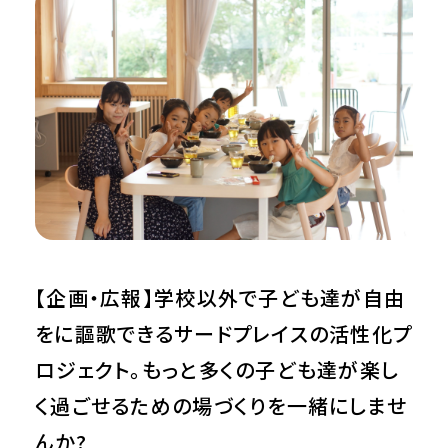
東日本大震災で一度は住民が0になった町で子
どもたちの笑顔を増やす
このプロジェクトについて
募集要項
NPO法人底上げとは
受け入れスタッフからのメッセージ
【企画・広報】学校以外で子ども達が自由
をに謳歌できるサードプレイスの活性化プ
ロジェクト。もっと多くの子ども達が楽し
く過ごせるための場づくりを一緒にしませ
んか?